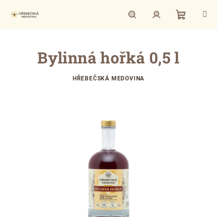
Přejít
na
obsah
Nákupní
Hledat
Přihlášení
Bylinná hořká 0,5 l
košík
HŘEBEČSKÁ MEDOVINA