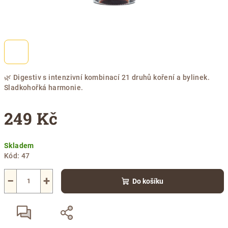
🌿 Digestiv s intenzivní kombinací 21 druhů koření a bylinek.
Sladkohořká harmonie.
249 Kč
Měrná
Skladem
cena:
Kód:
47
−
+
Do košíku