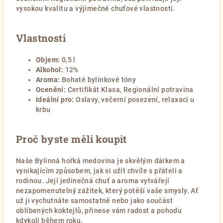
vysokou kvalitu a výjimečné chuťové vlastnosti.
Vlastnosti
Objem:
0,5 l
Alkohol:
12%
Aroma:
Bohaté bylinkové tóny
Ocenění:
Certifikát Klasa, Regionální potravina
Ideální pro:
Oslavy, večerní posezení, relaxaci u
krbu
Proč byste měli koupit
Naše Bylinná hořká medovina je skvělým dárkem a
vynikajícím způsobem, jak si užít chvíle s přáteli a
rodinou. Její jedinečná chuť a aroma vytvářejí
nezapomenutelný zážitek, který potěší vaše smysly. Ať
už ji vychutnáte samostatně nebo jako součást
oblíbených koktejlů, přinese vám radost a pohodu
kdykoli během roku.