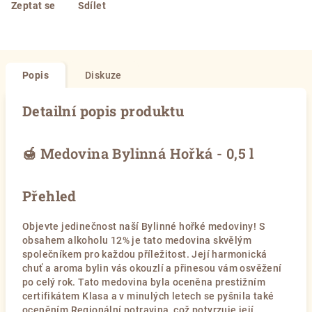
Zeptat se
Sdílet
Popis
Diskuze
Detailní popis produktu
🍯 Medovina Bylinná Hořká - 0,5 l
Přehled
Objevte jedinečnost naší Bylinné hořké medoviny! S
obsahem alkoholu 12% je tato medovina skvělým
společníkem pro každou příležitost. Její harmonická
chuť a aroma bylin vás okouzlí a přinesou vám osvěžení
po celý rok. Tato medovina byla oceněna prestižním
certifikátem Klasa a v minulých letech se pyšnila také
oceněním Regionální potravina, což potvrzuje její