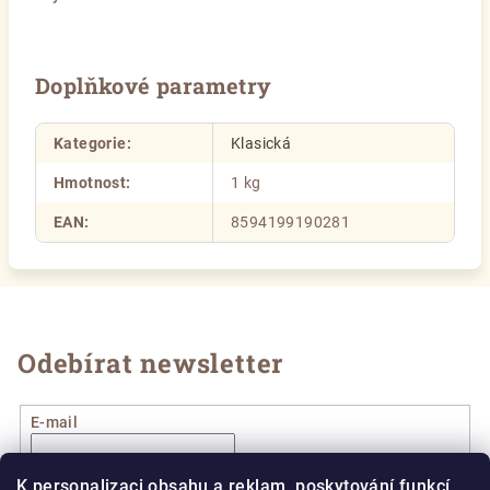
Doplňkové parametry
Kategorie
:
Klasická
Hmotnost
:
1 kg
EAN
:
8594199190281
Odebírat newsletter
E-mail
Vložením e-mailu souhlasíte s
podmínkami ochrany
K personalizaci obsahu a reklam, poskytování funkcí