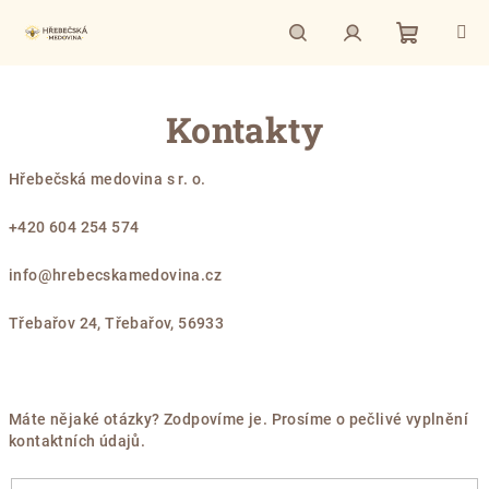
Přejít
na
obsah
Nákupní
Hledat
Přihlášení
Kontakty
košík
Hřebečská medovina s r. o.​
​+420 604 254 574
info@hrebecskamedovina.cz
Třebařov 24, Třebařov, 56933
Máte nějaké otázky? Zodpovíme je. Prosíme o pečlivé vyplnění
kontaktních údajů.