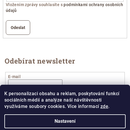
Vložením zprávy souhlasíte s
podmínkami ochrany osobních
údajů
Odeslat
Odebírat newsletter
E-mail
Vložením e-mailu souhlasíte s
podmínkami ochrany
K personalizaci obsahu a reklam, poskytování funkcí
osobních údajů
sociálních médií a analýze naší návštěvnosti
využíváme soubory cookies. Více informací
zde
.
Přihlásit se
Nastavení
Z