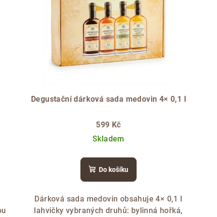
Degustační dárková sada medovin 4× 0,1 l
599 Kč
Skladem
Do košíku
Dárková sada medovin obsahuje 4× 0,1 l
ou
lahvičky vybraných druhů: bylinná hořká,