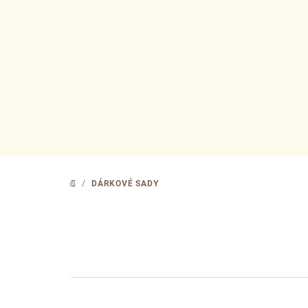
Přejít
na
obsah
/
DÁRKOVÉ SADY
DOMŮ