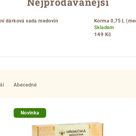
Nejprodávanější
ní dárková sada medovin
Korma 0,75 L (me
Skladem
149 Kč
ší
Abecedně
Novinka