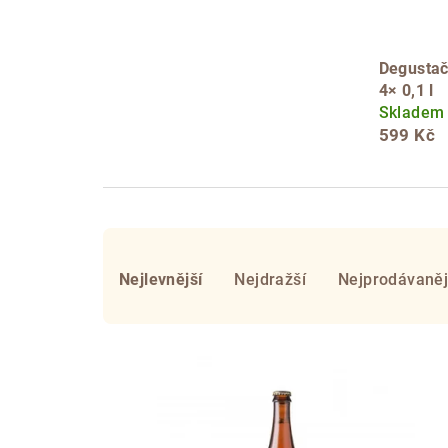
Degustač
4× 0,1 l
Skladem
599 Kč
Ř
a
Nejlevnější
Nejdražší
Nejprodávaněj
z
V
e
ý
n
p
í