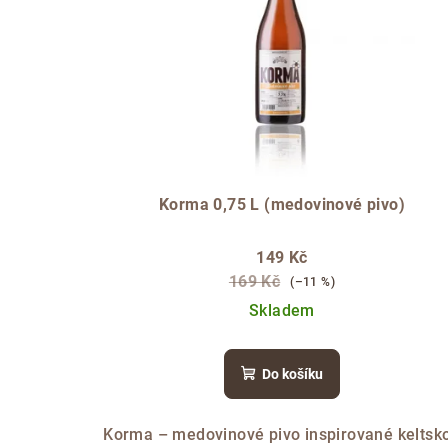
i
p
s
r
p
o
r
d
o
u
d
Korma 0,75 L (medovinové pivo)
k
u
t
149 Kč
k
169 Kč
(–11 %)
ů
Skladem
t
ů
Do košíku
Korma – medovinové pivo inspirované keltsk