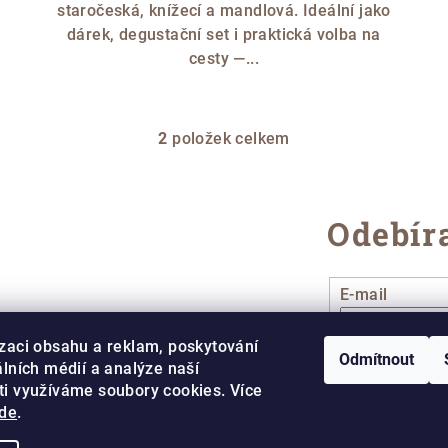
staročeská, knížecí a mandlová. Ideální jako
dárek, degustační set i praktická volba na
cesty —...
2
položek celkem
O
v
l
Odebíra
á
d
a
E-mail
c
í
zaci obsahu a reklam, poskytování
Vložením e-ma
Odmítnout
álních médií a analýze naší
p
ti využíváme soubory cookies. Více
r
Přihlásit se
de
.
v