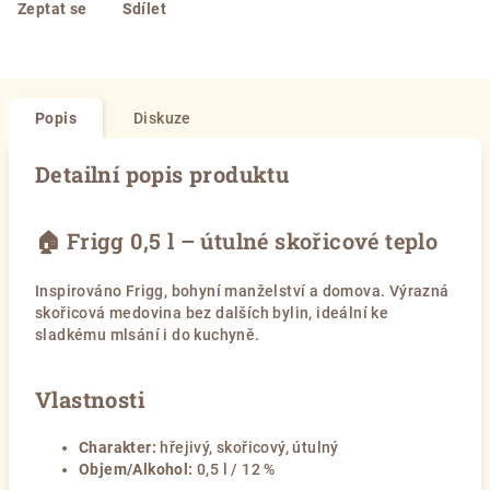
Zeptat se
Sdílet
Popis
Diskuze
Detailní popis produktu
🏠 Frigg 0,5 l – útulné skořicové teplo
Inspirováno Frigg, bohyní manželství a domova. Výrazná
skořicová medovina bez dalších bylin, ideální ke
sladkému mlsání i do kuchyně.
Vlastnosti
Charakter:
hřejivý, skořicový, útulný
Objem/Alkohol:
0,5 l / 12 %