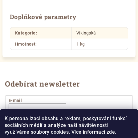
Doplňkové parametry
Kategorie
:
Vikingská
Hmotnost
:
1 kg
Odebírat newsletter
E-mail
Vložením e-mailu souhlasíte s
podmínkami ochrany
K personalizaci obsahu a reklam, poskytování funkcí
osobních údajů
sociálních médií a analýze naší návštěvnosti
využíváme soubory cookies. Více informací
zde
.