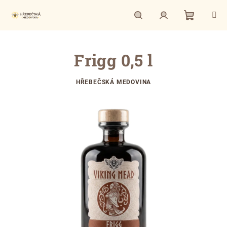
Přejít
na
obsah
Nákupní
Hledat
Přihlášení
Frigg 0,5 l
košík
HŘEBEČSKÁ MEDOVINA