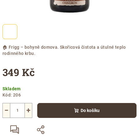
🏠 Frigg – bohyně domova. Skořicová čistota a útulné teplo
rodinného krbu.
349 Kč
Měrná
Skladem
cena:
Kód:
206
−
+
Do košíku