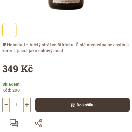
🛡️ Heimdall – bdělý strážce Bifröstu. Čistá medovina bez bylin a
koření, jasná jako duhový most.
349 Kč
Měrná
Skladem
cena:
Kód:
200
−
+
Do košíku