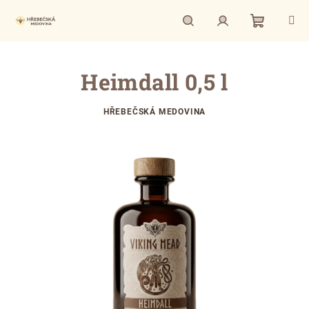
Přejít
na
obsah
Nákupní
Hledat
Přihlášení
Heimdall 0,5 l
košík
HŘEBEČSKÁ MEDOVINA