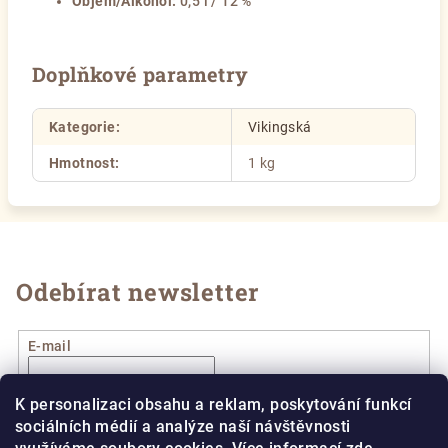
Objem/Alkohol:
0,5 l / 12 %
Doplňkové parametry
Kategorie
:
Vikingská
Hmotnost
:
1 kg
Odebírat newsletter
E-mail
Vložením e-mailu souhlasíte s
podmínkami ochrany
K personalizaci obsahu a reklam, poskytování funkcí
osobních údajů
sociálních médií a analýze naší návštěvnosti