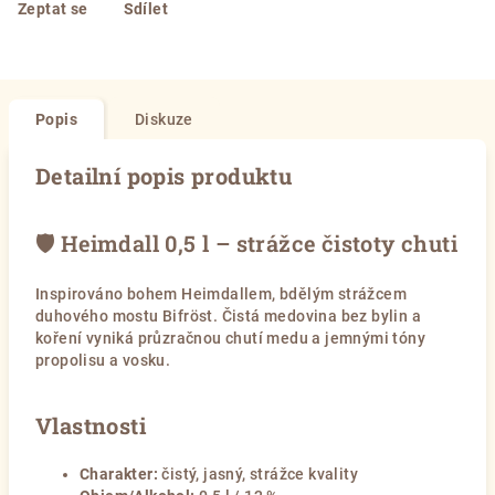
Zeptat se
Sdílet
Popis
Diskuze
Detailní popis produktu
🛡️ Heimdall 0,5 l – strážce čistoty chuti
Inspirováno bohem Heimdallem, bdělým strážcem
duhového mostu Bifröst. Čistá medovina bez bylin a
koření vyniká průzračnou chutí medu a jemnými tóny
propolisu a vosku.
Vlastnosti
Charakter:
čistý, jasný, strážce kvality