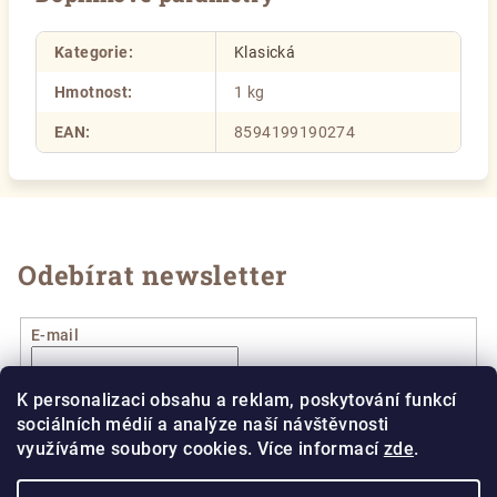
Kategorie
:
Klasická
Hmotnost
:
1 kg
EAN
:
8594199190274
Odebírat newsletter
E-mail
Vložením e-mailu souhlasíte s
podmínkami ochrany
K personalizaci obsahu a reklam, poskytování funkcí
osobních údajů
sociálních médií a analýze naší návštěvnosti
využíváme soubory cookies. Více informací
zde
.
Přihlásit se