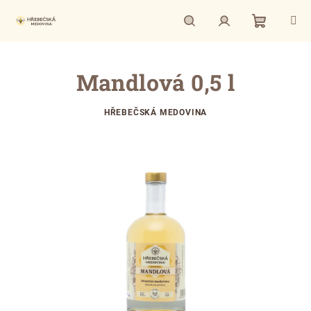
Přejít
na
obsah
Nákupní
Hledat
Přihlášení
Mandlová 0,5 l
košík
HŘEBEČSKÁ MEDOVINA