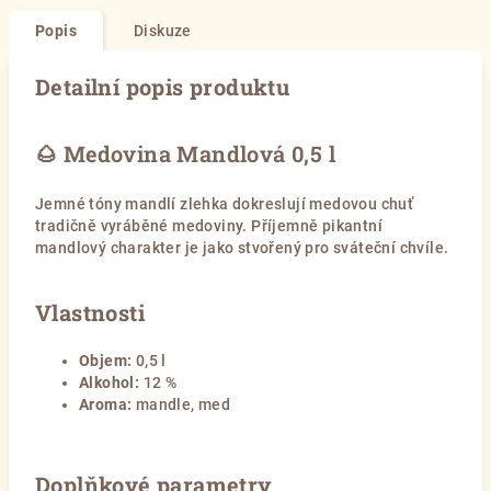
Popis
Diskuze
Detailní popis produktu
🌰 Medovina Mandlová 0,5 l
Jemné tóny mandlí zlehka dokreslují medovou chuť
tradičně vyráběné medoviny. Příjemně pikantní
mandlový charakter je jako stvořený pro sváteční chvíle.
Vlastnosti
Objem:
0,5 l
Alkohol:
12 %
Aroma:
mandle, med
Doplňkové parametry