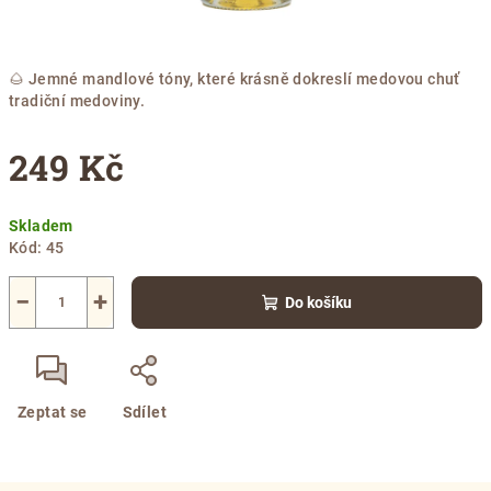
🌰 Jemné mandlové tóny, které krásně dokreslí medovou chuť
tradiční medoviny.
249 Kč
Měrná
Skladem
cena:
Kód:
45
−
+
Do košíku
Zeptat se
Sdílet