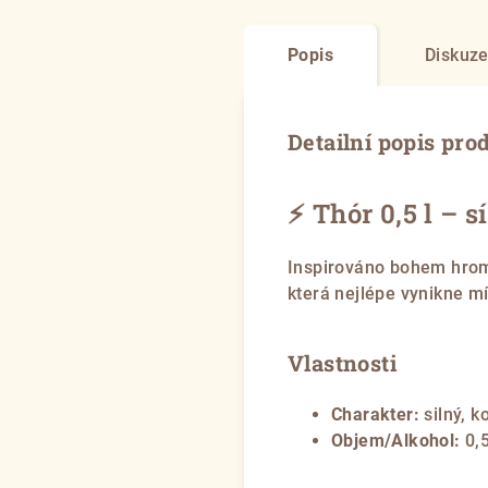
Popis
Diskuz
Detailní popis pro
⚡ Thór 0,5 l – s
Inspirováno bohem hrom
která nejlépe vynikne mí
Vlastnosti
Charakter:
silný, k
Objem/Alkohol:
0,5