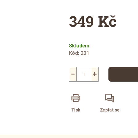
349 Kč
Měrná
cena:
Skladem
Kód:
201
−
+
Tisk
Zeptat se