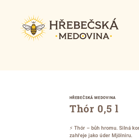
HŘEBEČSKÁ MEDOVINA
Thór 0,5 l
⚡ Thór – bůh hromu. Silná ko
zahřeje jako úder Mjölniru.