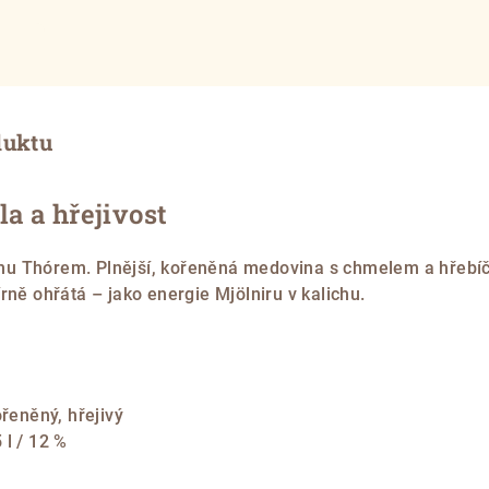
e
duktu
íla a hřejivost
u Thórem. Plnější, kořeněná medovina s chmelem a hřebí
rně ohřátá – jako energie Mjölniru v kalichu.
ořeněný, hřejivý
 l / 12 %