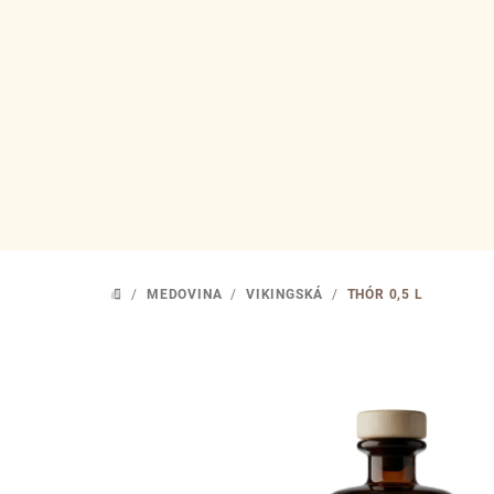
Přejít
na
obsah
/
MEDOVINA
/
VIKINGSKÁ
/
THÓR 0,5 L
DOMŮ