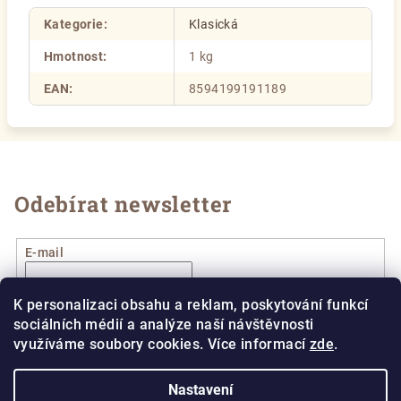
Kategorie
:
Klasická
Hmotnost
:
1 kg
EAN
:
8594199191189
Odebírat newsletter
E-mail
Vložením e-mailu souhlasíte s
podmínkami ochrany
K personalizaci obsahu a reklam, poskytování funkcí
osobních údajů
sociálních médií a analýze naší návštěvnosti
využíváme soubory cookies. Více informací
zde
.
Přihlásit se
Nastavení