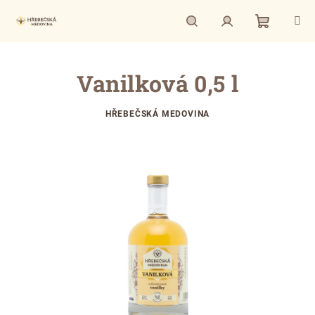
Přejít
na
obsah
Nákupní
Hledat
Přihlášení
Vanilková 0,5 l
košík
HŘEBEČSKÁ MEDOVINA