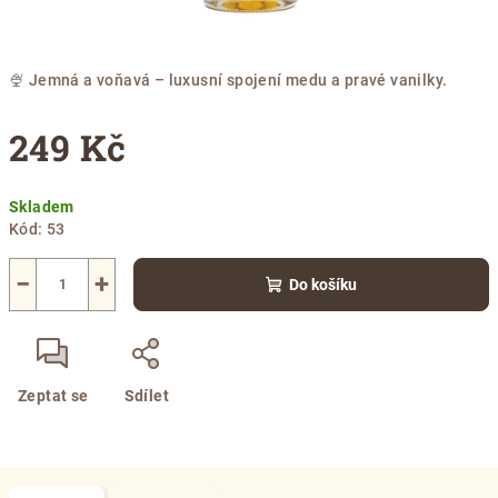
🍨 Jemná a voňavá – luxusní spojení medu a pravé vanilky.
249 Kč
Měrná
Skladem
cena:
Kód:
53
−
+
Do košíku
Zeptat se
Sdílet